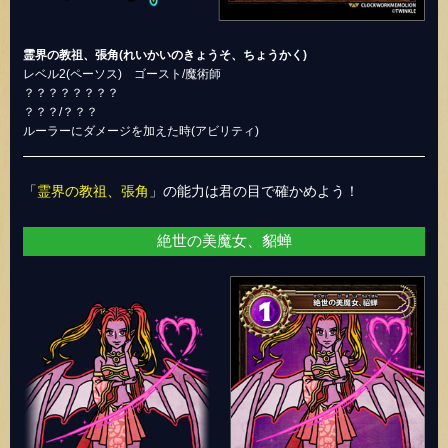
霊界の教祖、張角(れいかいのきょうそ、ちょうかく)
レベル2(ペーソス) ゴースト/魔術師
？？？？？？？？
？？？/？？？
ルーラーにダメージを加えた時(アビリティ)
「
霊界の教祖、張角
」の能力は君の目で確かめよう！
絶世の美魔女、貂蝉