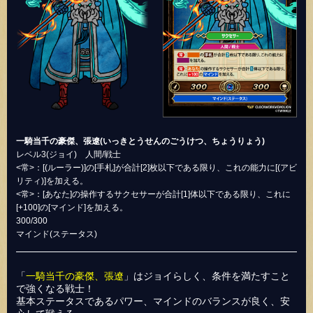
一騎当千の豪傑、張遼(いっきとうせんのごうけつ、ちょうりょう)
レベル3(ジョイ) 人間/戦士
<常>：[(ルーラー)]の[手札]が合計[2]枚以下である限り、これの能力に[(アビ
リティ)]を加える。
<常>：[あなた]の操作するサクセサーが合計[1]体以下である限り、これに
[+100]の[マインド]を加える。
300/300
マインド(ステータス)
「
一騎当千の豪傑、張遼
」はジョイらしく、条件を満たすこと
で強くなる戦士！
基本ステータスであるパワー、マインドのバランスが良く、安