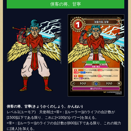
侠客の将、甘寧
侠客の将、甘寧(きょうかくのしょう、かんねい)
レベル1(ユーモア) 天使/戦士<常>：[(ルーラー)]のライフの合計数が
[1500]以下である限り、これに[+100]の[パワー]を加える。
<常>：[(ルーラー)]のライフの合計数が[800]以下である限り、これの能力
に[達人]を加える。