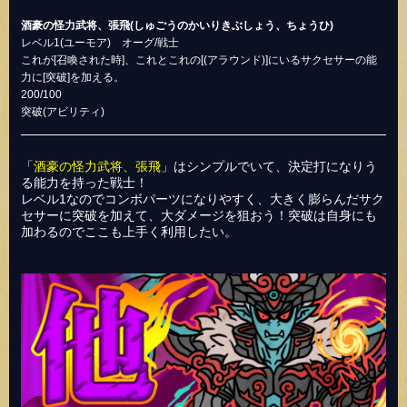
酒豪の怪力武将、張飛(しゅごうのかいりきぶしょう、ちょうひ)
レベル1(ユーモア) オーグ/戦士
これが[召喚された時]、これとこれの[(アラウンド)]にいるサクセサーの能
力に[突破]を加える。
200/100
突破(アビリティ)
「
酒豪の怪力武将、張飛
」はシンプルでいて、決定打になりう
る能力を持った戦士！
レベル1なのでコンボパーツになりやすく、大きく膨らんだサク
セサーに突破を加えて、大ダメージを狙おう！突破は自身にも
加わるのでここも上手く利用したい。