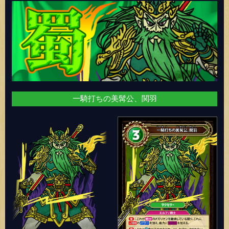
一騎打ちの美髯公、関羽