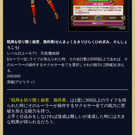
戦局を切り開く姫君、孫尚香(せんきょくをきりひらくひめぎみ、そんしょ
うこう)
レベル2(ユーモア) 天使/魔術師
[(ルーラー)]にライフが加えられた時、その合計数が[300]以上であれば、そ
のルーラーの操作するサクセサー全てを選択しそれの能力に[突破]を加え
る。
200/300
突破(アビリティ)
「
戦局を切り開く姫君、孫尚香
」は1度に300以上のライフを得
られた時にそのルーラーが操作するサクセサー全ての能力に突
破を加える能力を持つ。
上手く仕込みをしなければ達成は難しいが達成した時には大き
な戦果が得られるだろう。