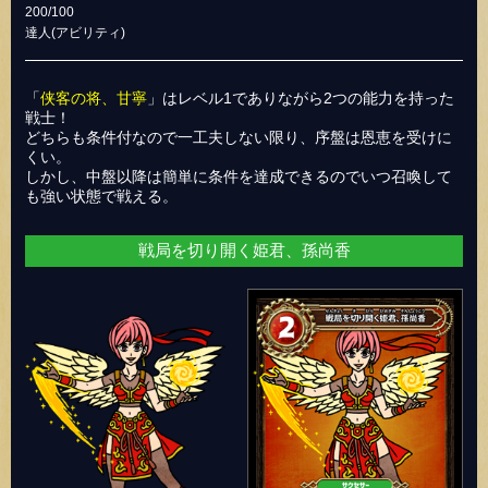
200/100
達人(アビリティ)
「
侠客の将、甘寧
」はレベル1でありながら2つの能力を持った
戦士！
どちらも条件付なので一工夫しない限り、序盤は恩恵を受けに
くい。
しかし、中盤以降は簡単に条件を達成できるのでいつ召喚して
も強い状態で戦える。
戦局を切り開く姫君、孫尚香