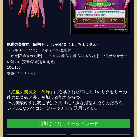
絶世の美魔女、貂蝉(ぜっせいのびまじょ、ちょうせん)
レベル1(ペーソス) サキュバス/魔術師
これが[召喚された時]、これの[左前方/右前方/左方/右方]にいるサクセサー
の能力に[突破/暴走]を加える。
100/100
突破(アビリティ)
「
絶世の美魔女、貂蝉
」は召喚された時に周りのサクセサーの
能力に突破と暴走を加える能力を持つ。
その美貌ゆえに我こそはと周りに大きな混乱を招くのだろう。
レベル1なのでコンボパーツとして活用したい。
追加されたリミテッドカード