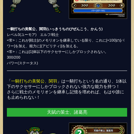
一騎打ちの美髯公、関羽(いっきうちのびぜんこう、かんう)
レベル3(ユーモア) エルフ/戦士
<常>：これが[戦士]のメモリオンを継承している限り、これに[+100]の[パ
ワー]を加え、能力に[(アビリティ)]を加える。
<常>：これは[1]体以下のサクセサーにしかブロックされない。
300/200
パワー(ステータス)
「
一騎打ちの美髯公、関羽
」は一騎打ちという名の通り、1体以
下のサクセサーにしかブロックされない強力な能力を持つ！
さらに戦士のメモリオンを継承し記憶を埋めれば、もはや誰に
も止められない！
天賦の策士、諸葛亮