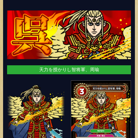
天力を授かりし智将軍、周瑜