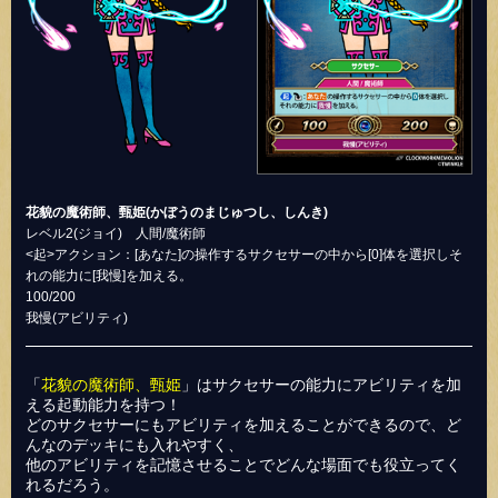
花貌の魔術師、甄姫(かぼうのまじゅつし、しんき)
レベル2(ジョイ) 人間/魔術師
<起>アクション：[あなた]の操作するサクセサーの中から[0]体を選択しそ
れの能力に[我慢]を加える。
100/200
我慢(アビリティ)
「
花貌の魔術師、甄姫
」はサクセサーの能力にアビリティを加
える起動能力を持つ！
どのサクセサーにもアビリティを加えることができるので、ど
んなのデッキにも入れやすく、
他のアビリティを記憶させることでどんな場面でも役立ってく
れるだろう。