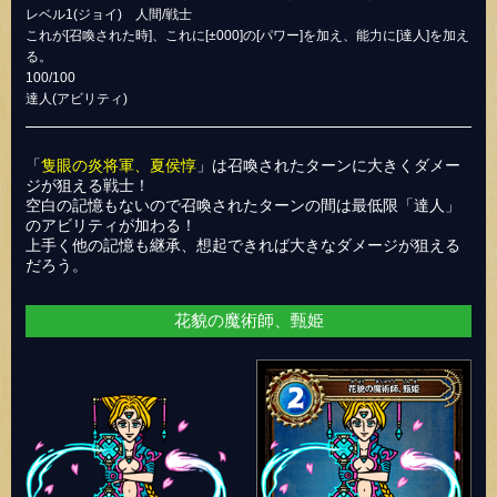
レベル1(ジョイ) 人間/戦士
これが[召喚された時]、これに[±000]の[パワー]を加え、能力に[達人]を加え
る。
100/100
達人(アビリティ)
「
隻眼の炎将軍、夏侯惇
」は召喚されたターンに大きくダメー
ジが狙える戦士！
空白の記憶もないので召喚されたターンの間は最低限「達人」
のアビリティが加わる！
上手く他の記憶も継承、想起できれば大きなダメージが狙える
だろう。
花貌の魔術師、甄姫