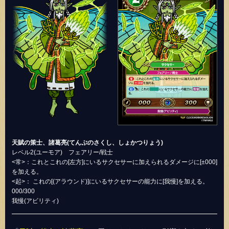
天賦の策士、諸葛亮(てんぷのさくし、しょかつりょう)
レベル2(ユーモア) フェアリー/戦士
<常>：これとこれの[左方]にいるサクセサーに加えられるダメージに[±000]
を加える。
<起>： これの[(アラウンド)]にいるサクセサーの能力に[我慢]を加える。
000/300
我慢(アビリティ)