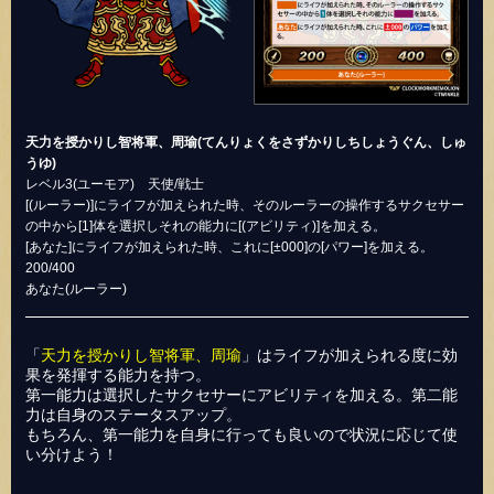
天力を授かりし智将軍、周瑜(てんりょくをさずかりしちしょうぐん、しゅ
うゆ)
レベル3(ユーモア) 天使/戦士
[(ルーラー)]にライフが加えられた時、そのルーラーの操作するサクセサー
の中から[1]体を選択しそれの能力に[(アビリティ)]を加える。
[あなた]にライフが加えられた時、これに[±000]の[パワー]を加える。
200/400
あなた(ルーラー)
「
天力を授かりし智将軍、周瑜
」はライフが加えられる度に効
果を発揮する能力を持つ。
第一能力は選択したサクセサーにアビリティを加える。第二能
力は自身のステータスアップ。
もちろん、第一能力を自身に行っても良いので状況に応じて使
い分けよう！