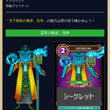
？？？/？？？
突破(アビリティ)
「
天下無双の暴君、呂布
」の能力は君の目で確かめよう！
霊界の教祖、張角