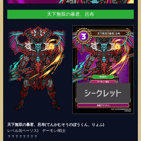
天下無双の暴君、呂布
天下無双の暴君、呂布(てんかむそうのぼうくん、りょふ)
レベル3(ペーソス) デーモン/戦士
？？？？？？？？